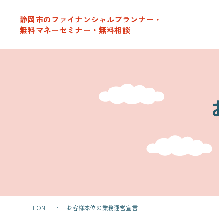
サービスのご案内
静岡市のファイナンシャルプランナー・
無料マネーセミナー・無料相談
女性のためのマネーセミナーについて
開催予定のマネーセミナー
マネーセミナー開催報告
お客様の声
お客様の声
会社概要
友だち追加
HOME
お客様本位の業務運営宣言