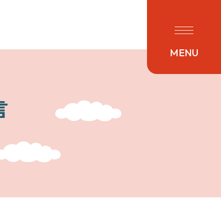
友だち追加
MENU
言